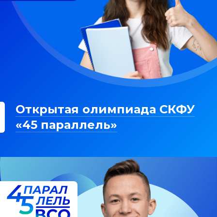
Открытая олимпиада СКФУ
«45 параллель»